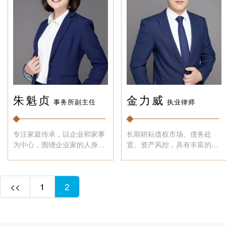
朱魁贞
金力威
事务所副主任
执业律师
专注家庭传承，以企业和家事
长期耕耘债权市场、债务处
为中心，围绕企业家的人身关
置、资产风控，具有丰富的诉
系和财产...
讼经验，思...
<<
1
2